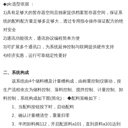
◆plc选型依据 ：
1)具有足够大的暂存器空间且独家提供档案暂存器空间，保证系
统的配料配方量足够多足够大，透过专用指令操作保证配方的绝
对安全
2)通讯功能强大，通讯协议编程简单方便
3)可扩展多个通讯口，为系统延伸控制与联网提供硬件支持
4)经济实惠，运行可靠稳定性要好
二、系统构成
该系统由4个储料槽及计量槽构成，由称重控制仪驱动，按
生产流程依次为储料控制、落料控制、搅拌控制、计量控制、卸
料控制，系统构成如下图(简化)： ◆配料策略如下：
1、当配料按钮按下时，启动配料
2、确认计量槽清空，重量归零
3、半闭卸料阀112，开启配原料a101，直到原料a101达到