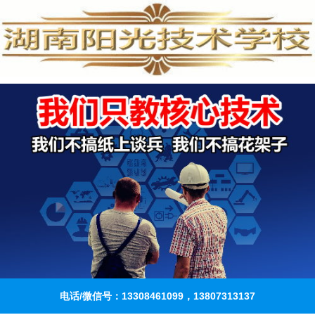
电话/微信号：13308461099，13807313137