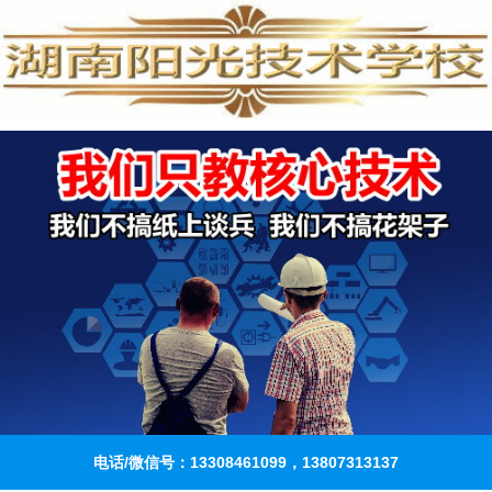
电话/微信号：13308461099，13807313137